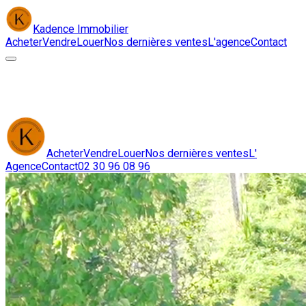
Kadence
Immobilier
Acheter
Vendre
Louer
Nos dernières ventes
L'agence
Contact
Acheter
Vendre
Louer
Nos dernières ventes
L'
Agence
Contact
02 30 96 08 96